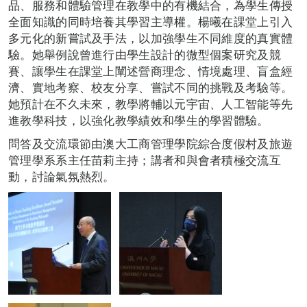
品、服務和體驗管理在教學中的有機結合，為學生傳授
全面知識的同時培養其學習主導權。楊曦在課堂上引入
多元化的新嘗試及手法，以加強學生不同維度的真實體
驗。她舉例說曾進行由學生設計的微型個案研究及競
賽、讓學生在課堂上闡述營商理念、情境處理、盲盒經
濟、實地考察、校友分享、嘗試不同的挑戰及考驗等。
她預計在不久未來，教學將輔以元宇宙、人工智能等先
進教學科技，以強化教學績效和學生的學習體驗。
問答及交流環節由澳大工商管理學院綜合度假村及旅遊
管理學系系主任苗莉主持；講者和與會者積極交流互
動，討論氣氛熱烈。