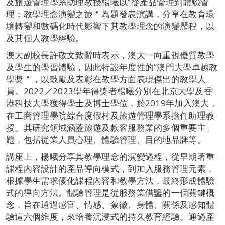
及旅遊管理學系助理教授楊曦以“從產品管理到體驗管
理：教學理念演變之旅＂為題發表演講，分享在教育環
境轉變和數碼化時代影響下其教學理念的演變歷程，以
及其個人教學經驗。
澳大副校長許敬文致辭時表示，澳大一向重視優質教學
及學生的學習體驗，因此特設年度性的“澳門大學卓越教
學獎＂，以鼓勵及表彰在教學方面表現傑出的教學人
員。2022／2023學年得獎者楊曦分別在北京大學及香
港科技大學獲得學士及博士學位，於2019年加入澳大，
在工商管理學院綜合度假村及旅遊管理學系擔任助理教
授。其研究領域涵蓋旅遊及款客服務業的多個重要主
題，包括從業人員心理、體驗管理、目的地品牌等。
講座上，楊曦分享其教學理念的演變過程，從早期著重
課程內容設計的產品導向模式，到加入服務管理元素，
根據學生需求優化課程內容和教學方法，最終形成體驗
式的導向方法。體驗管理是從服務業借鑒的一個關鍵概
念，旨在通過感官、情感、象徵、身體、關係及感知體
驗這六個維度，來培養沉浸式的持久教育經驗。通過產