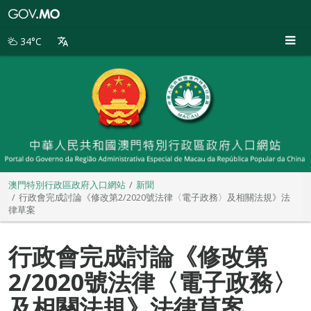
澳
門
特
34°C
別
行
政
區
政
府
入
口
網
站
澳門特別行政區政府入口網站
新聞
行政會完成討論《修改第2/2020號法律〈電子政務〉及相關法規》法
律草案
行政會完成討論《修改第
2/2020號法律〈電子政務〉
及相關法規》法律草案