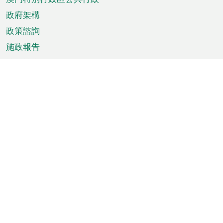
政府架構
政策諮詢
施政報告
特別推介
澳門資訊
天氣
交通
公眾假期
文娛康體
城市資訊
澳門便覽
統計數字