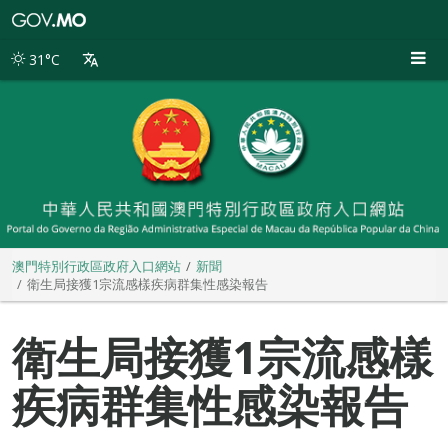
澳
門
特
31°C
別
行
政
區
政
府
入
口
網
站
澳門特別行政區政府入口網站
新聞
衛生局接獲1宗流感樣疾病群集性感染報告
衛生局接獲1宗流感樣
疾病群集性感染報告