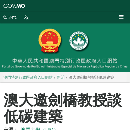
澳
門
特
34°C
別
行
政
區
政
府
入
口
網
站
澳門特別行政區政府入口網站
新聞
澳大邀劍橋教授談低碳建築
澳大邀劍橋教授談
低碳建築
來源：
澳門大學（UM）