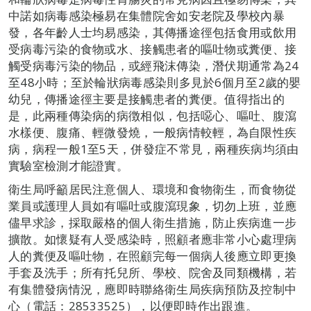
中諾如病毒感染極易在集體院舍如安老院及學校內暴
發，各年齡人士均易感染，其傳播途徑包括食用或飲用
受病毒污染的食物或水、接觸患者的嘔吐物或糞便、接
觸受病毒污染的物品，或經飛沫傳染，潛伏期通常為24
至48小時；至於輪狀病毒感染則多見於6個月至2歲的嬰
幼兒，傳播途徑主要是接觸患者的糞便。值得指出的
是，此兩種傳染病的病徴相似，包括噁心、嘔吐、腹瀉
水樣便、腹痛、輕微發燒，一般病情較輕，為自限性疾
病，病程一般1至5天，併發症不常見，兩種疾病均須由
實驗室檢測才能證實。
衛生局呼籲居民注意個人、環境和食物衛生，而食物從
業員或護理人員如有嘔吐或腹瀉現象，切勿上班，並應
儘早求診，採取嚴格的個人衛生措施，防止疾病進一步
擴散。如懷疑有人受感染時，照顧者應非常小心處理病
人的糞便及嘔吐物，在照顧完每一個病人後應立即更換
手套及洗手；所有托兒所、學校、院舍及同類機構，若
有集體發病情況，應即時聯絡衛生局疾病預防及控制中
心（電話：28533525），以便即時作出跟進。