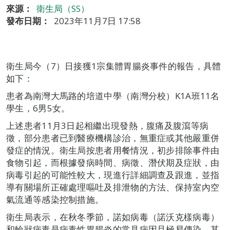
來源：
衛生局（SS）
發布日期：
2023年11月7日 17:58
衛生局今（7）日接獲1宗集體胃腸炎事件的報告，具體
如下：
患者為南灣大馬路的培道中學（南灣分校）K1A班11名
學生，6男5女。
上述患者11月3日起相繼出現發熱，腹痛及腹瀉等病
徵，部分患者已到醫療機構診治，無重症或其他嚴重併
發症的情況。衛生局按患者用餐情況，初步排除事件由
食物引起，而根據發病時間、病徵、潛伏期及症狀，由
病毒引起的可能性較大，現進行詳細調查及跟進，並指
導有關場所正確處理嘔吐及排泄物的方法、保持室內空
氣流通等感染控制措施。
衛生局表示，在秋冬季節，諾如病毒（諾沃克樣病毒）
和輪狀病毒是病毒性胃腸炎的常見病因且極易傳染，其