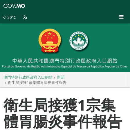
澳
門
特
30°C
別
行
政
區
政
府
入
口
網
站
澳門特別行政區政府入口網站
新聞
衛生局接獲1宗集體胃腸炎事件報告
衛生局接獲1宗集
體胃腸炎事件報告