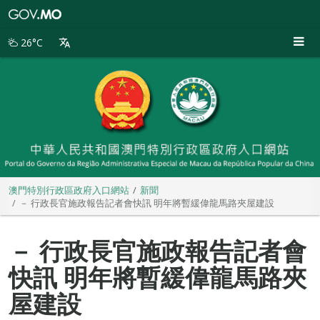
澳
門
特
26°C
別
行
政
區
政
府
入
口
網
站
澳門特別行政區政府入口網站
新聞
－ 行政長官施政報告記者會快訊 明年將暫緩偉龍馬路夾屋建設
－ 行政長官施政報告記者會
快訊 明年將暫緩偉龍馬路夾
屋建設