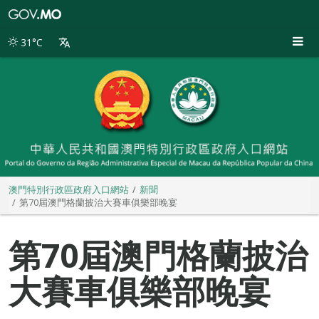
澳
門
特
31°C
別
行
政
區
政
府
入
口
網
站
澳門特別行政區政府入口網站
新聞
第70屆澳門格蘭披治大賽車俱樂部晚宴
第70屆澳門格蘭披治
大賽車俱樂部晚宴