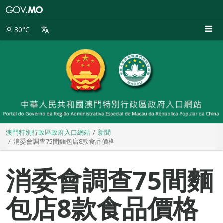
澳
門
特
30°C
別
行
政
區
政
府
入
口
網
站
澳門特別行政區政府入口網站
新聞
消委會調查75間麵包店8款食品價格
消委會調查75間麵
包店8款食品價格