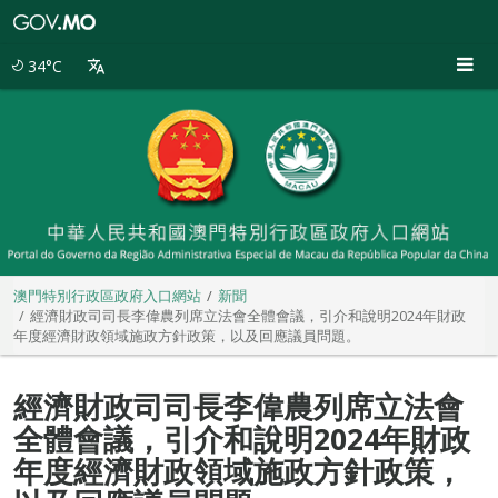
澳
門
特
34°C
別
行
政
區
政
府
入
口
網
站
澳門特別行政區政府入口網站
新聞
經濟財政司司長李偉農列席立法會全體會議，引介和說明2024年財政
年度經濟財政領域施政方針政策，以及回應議員問題。
經濟財政司司長李偉農列席立法會
全體會議，引介和說明2024年財政
年度經濟財政領域施政方針政策，