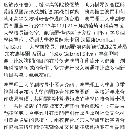
度施政報告》，發揮高等院校優勢，助力橫琴深合區與
葡語系國家形成創新創業機制聯動，務實推進澳門和葡
萄牙高等院校科研合作邁向新台階，澳門理工大學副校
長李雁蓮一行於2023年11月21日拜訪葡萄牙科英布拉
大學校長辦公室、佩德羅•努內斯研究院（IPN）等多個
學術單位，受到大學校長阿米卡爾·法爾康(Amílcar
Falcão）、大學前校長、佩德羅•努內斯研究院院長若昂
·加布裏埃爾·席爾瓦（João Gabriel Silva）等熱烈歡
迎。此次訪問的目的在於促進澳門和葡萄牙大健康、創
新科技等領域的合作，雙方進行深入溝通並達成多個新
項目共識，氣氛友好。
澳門理工大學副校長李雁蓮介紹，澳門理工大學高度重
視與科英布拉大學的戰略合作夥伴關係，兩校近年來合
作成果豐碩，共同開辦計算機領域的雙學位聯合博士課
程，共同揭牌了智慧城市先進技術聯合實驗室；在語言
翻譯領域，今年五月在澳門特別行政區政府社會文化司
司長歐陽瑜的見證下，兩校聯合北京大學醫學部簽署合
作協議書將中國傳統醫藥及文化翻譯成葡語並在葡語國