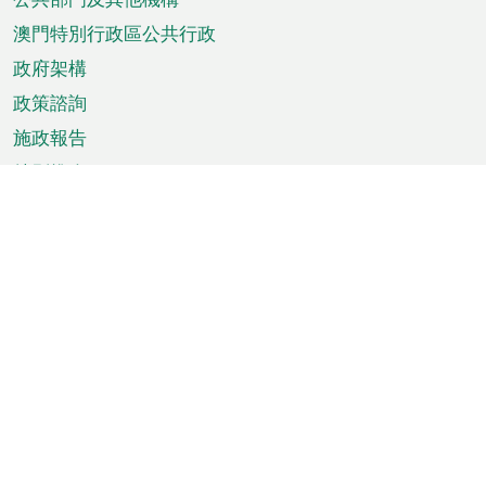
單
澳門特別行政區公共行政
政府架構
政策諮詢
施政報告
特別推介
澳門資訊
天氣
交通
公眾假期
文娛康體
城市資訊
澳門便覽
統計數字