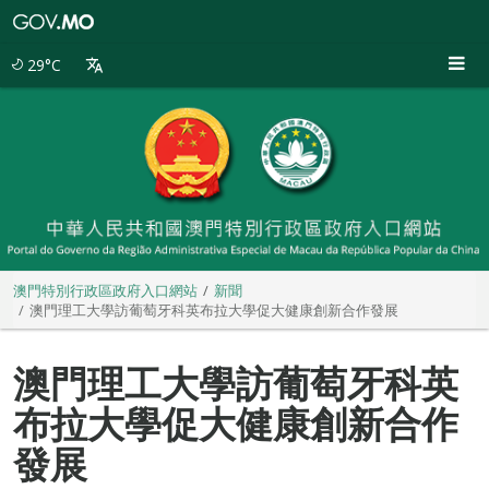
澳
門
特
29°C
別
行
政
區
政
府
入
口
網
站
澳門特別行政區政府入口網站
新聞
澳門理工大學訪葡萄牙科英布拉大學促大健康創新合作發展
澳門理工大學訪葡萄牙科英
布拉大學促大健康創新合作
發展