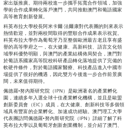
家出版推廣。期待兩校進一步攜手拓寬合作領域，加強
學術合作成果轉化落戶澳門，共同推動澳門和葡語國家
高等教育創新發展。
科英布拉大學校長阿米卡爾·法爾康對代表團的到來表示
熱情歡迎，並對兩校間取得的豐順合作成果表示祝賀。
科英布拉大學作為葡萄牙乃至整個歐洲最古老且享有盛
譽的高等學府之一，在大健康、高新科技、語言文化領
域學科優勢明顯，與澳門的產業結構佈局契合，澳門對
於葡語系國家高等院校科研產品轉化落地提供了完備的
軟硬件條件，對於葡語國家醫療、科技產品進入中國市
場提供了很好的機遇，因此雙方今後進一步合作前景廣
闊，未來值得期待。
佩德羅•努內斯研究院（IPN）是歐洲著名的產業孵化
園，連續多年入選全球十佳產業孵化機構，並且是歐盟
創新委員會（EIC）成員，在大健康、創新科技等多個領
域具有豐富的企業孵化、加速成功經驗。澳門理工大學
代表團訪問佩德羅•努內斯研究院（IPN）詳細了解了科
英布拉大學以及葡萄牙創新創業機制，並介紹了澳門、