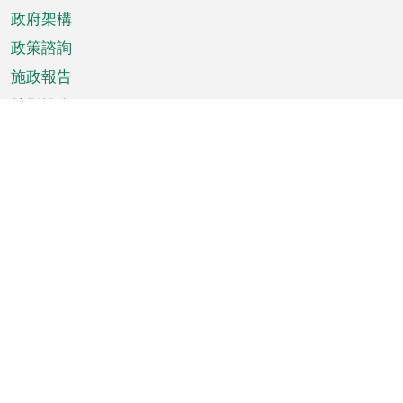
政府架構
政策諮詢
施政報告
特別推介
澳門資訊
天氣
交通
公眾假期
文娛康體
城市資訊
澳門便覽
統計數字