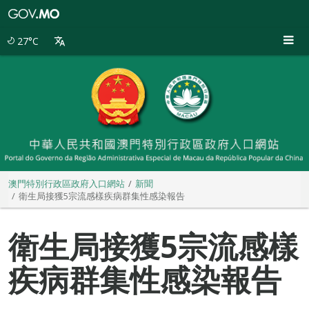
澳
門
特
27°C
別
行
政
區
政
府
入
口
網
站
澳門特別行政區政府入口網站
新聞
衛生局接獲5宗流感樣疾病群集性感染報告
衛生局接獲5宗流感樣
疾病群集性感染報告