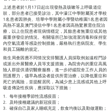
上述患者於1月17日起出現發熱及咳嗽等上呼吸道症
狀，部分患者已接受診治，其中濠江中學附屬英才學校
1名患者因肺炎、培華中學附屬小學暨幼稚園1名患者因
高熱不退及澳門浸信中學1名患者因高熱驚厥需住院治
療，以上住院患者現病情穩定，其餘患者無重症或其他
嚴重併發症的情況。有關場所已加強清潔消毒和保持室
內空氣流通等感染控制措施，嚴格執行患病院友、學生
和員工隔離的規定。
衛生局會因應不同情況安排醫護人員採取例如遠程門診
或派出外展醫療人員等支援措施，為院舍內的重症高風
險人群提供適切醫療服務，進一步紓緩院舍工作人員的
照護壓力，儘早為感染者提供所需治療，以降低重症和
死亡的風險，並提醒居民，為減少患上流感或其他上呼
吸道傳染性疾病，應採取以下措施：
每年接種季節性流感疫苗；
及時接種建議的新冠疫苗；
確保自己及家人睡眠充足，飲食均衡以及勤做運動；