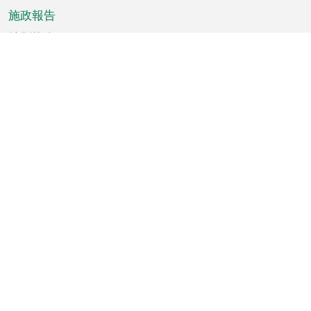
施政報告
特別推介
澳門資訊
天氣
交通
公眾假期
文娛康體
城市資訊
澳門便覽
統計數字
公佈告示
新聞