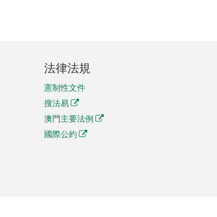
法律法規
憲制性文件
搜法易
澳門主要法例
國際公約