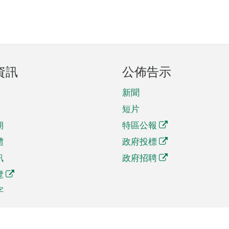
資訊
公佈告示
新聞
短片
期
特區公報
體
政府投標
訊
政府招聘
覽
字