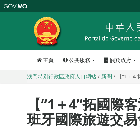
澳
門
特
別
行
政
區
政
府
入
口
網
站
主頁
公共服務
關於政府
澳門特別行政區政府入口網站
新聞
【“1＋
【“1＋4”拓國際
班牙國際旅遊交易