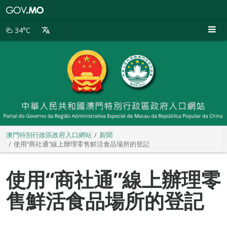
澳
門
特
34°C
別
行
政
區
政
府
入
口
網
站
澳門特別行政區政府入口網站
新聞
使用“商社通”線上辦理零售鮮活食品場所的登記
使用“商社通”線上辦理零
售鮮活食品場所的登記