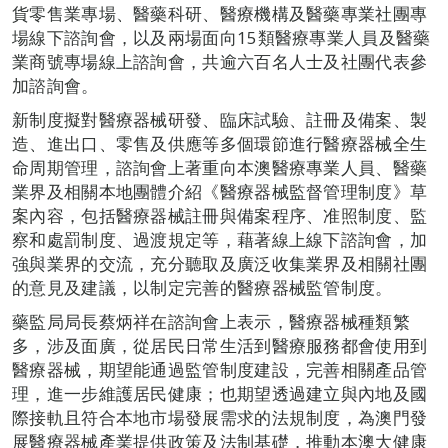
貨零售業專場、醫藥科研、醫療機構及醫藥專業社團專
場線下諮詢會，以及兩場面向15類醫療專業人員及醫藥
業商號專場線上諮詢會，共逾六百名人士及社團代表參
加諮詢會。
新制度擬對醫療器械研發、臨床試驗、註冊及備案、製
造、進出口、零售及供應等多個環節進行醫療器械全生
命周期管理，諮詢會上著重向本澳醫療專業人員、醫藥
業界及相關本地團體介紹《醫療器械監督管理制度》草
案內容，包括醫療器械註冊與備案程序、准照制度、監
察和處罰制度、過渡規定等，藉著線上線下諮詢會，加
強與業界的交流，充分聽取及廣泛收集業界及相關社團
的意見及建議，以制定完善的醫療器械監管制度。
藥監局局長蔡炳祥在諮詢會上表示，醫療器械種類繁
多，涉及面廣，從居民日常生活到醫療服務都會使用到
醫療器械，期望能通過監管制度建設，完善相關產品管
理，進一步維護居民健康；也期望透過建立與內地及國
際接軌且符合本地市場發展需求的法規制度，為澳門發
展醫療器械產業提供政策及法制基礎，推動本澳大健康