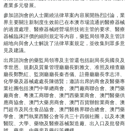
產業多元發展。
參加諮詢會的人士圍繞法律草案內容展開熱烈討論，業
界主要關注新制度生效前已在本澳市場流通的醫療器械
的過渡處理、醫療器械經營場所技術主管的要求、醫療
器械臨床評價的細則規定等內容，藥監局領導及主管詳
細地向與會人士解說了法律草案規定，並收集到眾多意
見及建議。
出席諮詢會的藥監局領導及主管還包括副局長吳國良及
李世恩、規劃及質量管理廳廳長劉雅文、准照及稽查廳
廳長鄭艷紅、監測廳廳長秦杏儀、註冊廳廳長李志洋、
化學藥及器械處處長陳德賢；邀請出席的商會及醫藥專
業社團包括澳門中華總商會、澳門廠商聯合會、澳門藥
廠商會、粵澳工商聯會、澳門西藥業商會、澳門醫藥供
應商協會、澳門大藥房商會、澳門百貨辦館業商會、澳
門超市及民生食品協會、澳門醫務界聯合總會、澳門藥
學會、澳門執業西醫公會等共三十四個社團，以及本澳
醫院、大學、藥物及醫療器械製造廠、出入口及批發商
號、藥房、中藥房及藥行等機構。