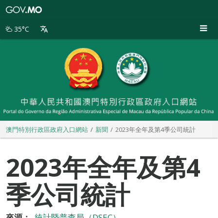
澳
門
特
35°C
別
行
政
區
政
府
入
口
網
站
澳門特別行政區政府入口網站
新聞
2023年全年及第4季公司統計
2023年全年及第4
季公司統計
來源：
統計暨普查局（DSEC）