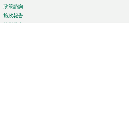
政策諮詢
施政報告
特別推介
澳門資訊
天氣
交通
公眾假期
文娛康體
城市資訊
澳門便覽
統計數字
公佈告示