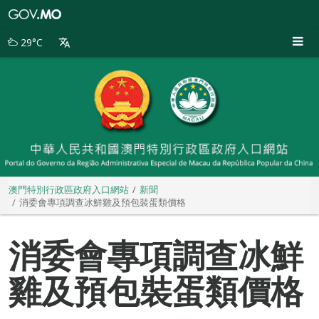
澳
門
特
29°C
別
行
政
區
政
府
入
口
網
站
澳門特別行政區政府入口網站
新聞
消委會專項調查冰鮮雞及預包裝蛋類價格
消委會專項調查冰鮮
雞及預包裝蛋類價格