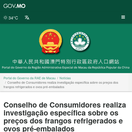
Portal
do
Governo
34°C
da
RAE
de
Macau
Portal do Governo da RAE de Macau
Notícias
Conselho de Consumidores realiza investigação específica sobre os preços dos
frangos refrigerados e ovos pré-embalados
Conselho de Consumidores realiza
investigação específica sobre os
preços dos frangos refrigerados e
ovos pré-embalados