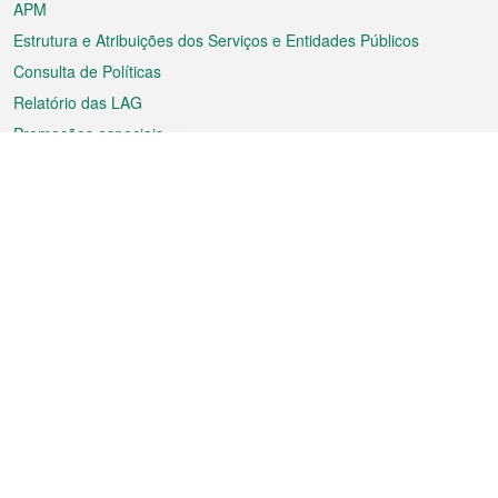
APM
Estrutura e Atribuições dos Serviços e Entidades Públicos
Consulta de Políticas
Relatório das LAG
Promoções especiais
Sobre a RAEM
Tempo
Transporte
Feriados
Cultura e lazer
Informação de Macau
Ficheiro sobre Macau
Estatísticas
Anúncios