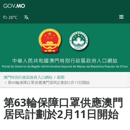
澳
門
特
26°C
別
行
政
區
政
府
入
口
網
站
澳門特別行政區政府入口網站
新聞
第63輪保障口罩供應澳門居民計劃於2月11日開始
第63輪保障口罩供應澳門
居民計劃於2月11日開始