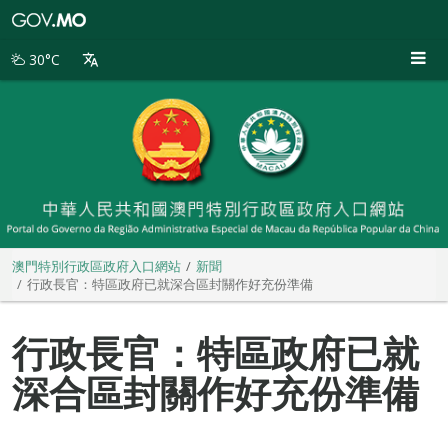
澳
門
特
30°C
別
行
政
區
政
府
入
口
網
站
澳門特別行政區政府入口網站
新聞
行政長官：特區政府已就深合區封關作好充份準備
行政長官：特區政府已就
深合區封關作好充份準備