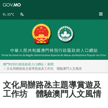
澳
門
特
35°C
別
行
政
區
政
府
入
口
網
站
澳門特別行政區政府入口網站
新聞
文化局辦路氹主題導賞遊及工作坊 體驗澳門人文風情
文化局辦路氹主題導賞遊及
工作坊 體驗澳門人文風情