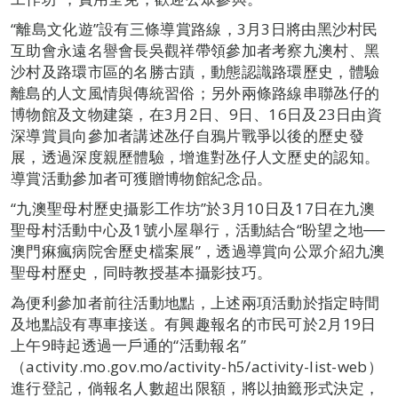
“離島文化遊”設有三條導賞路線，3月3日將由黑沙村民
互助會永遠名譽會長吳觀祥帶領參加者考察九澳村、黑
沙村及路環市區的名勝古蹟，動態認識路環歷史，體驗
離島的人文風情與傳統習俗；另外兩條路線串聯氹仔的
博物館及文物建築，在3月2日、9日、16日及23日由資
深導賞員向參加者講述氹仔自鴉片戰爭以後的歷史發
展，透過深度親歷體驗，增進對氹仔人文歷史的認知。
導賞活動參加者可獲贈博物館紀念品。
“九澳聖母村歷史攝影工作坊”於3月10日及17日在九澳
聖母村活動中心及1號小屋舉行，活動結合“盼望之地──
澳門痳瘋病院舍歷史檔案展”，透過導賞向公眾介紹九澳
聖母村歷史，同時教授基本攝影技巧。
為便利參加者前往活動地點，上述兩項活動於指定時間
及地點設有專車接送。有興趣報名的市民可於2月19日
上午9時起透過一戶通的“活動報名”
（activity.mo.gov.mo/activity-h5/activity-list-web）
進行登記，倘報名人數超出限額，將以抽籤形式決定，