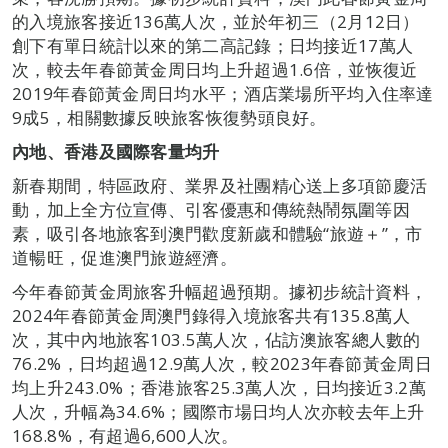
的入境旅客接近136萬人次，並於年初三（2月12日）
創下有單日統計以來的第二高記錄；日均接近17萬人
次，較去年春節黃金周日均上升超過1.6倍，並恢復近
2019年春節黃金周日均水平；酒店業場所平均入住率達
9成5，相關數據反映旅客恢復勢頭良好。
內地、香港及國際客量均升
新春期間，特區政府、業界及社團精心送上多項節慶活
動，加上全方位宣傳、引客優惠和傳統熱鬧氛圍等因
素，吸引各地旅客到澳門歡度新歲和體驗“旅遊＋”，市
道暢旺，促進澳門旅遊經濟。
今年春節黃金周旅客升幅超過預期。據初步統計資料，
2024年春節黃金周澳門錄得入境旅客共有135.8萬人
次，其中內地旅客103.5萬人次，佔訪澳旅客總人數的
76.2%，日均超過12.9萬人次，較2023年春節黃金周日
均上升243.0%；香港旅客25.3萬人次，日均接近3.2萬
人次，升幅為34.6%；國際市場日均人次亦較去年上升
168.8%，有超過6,600人次。