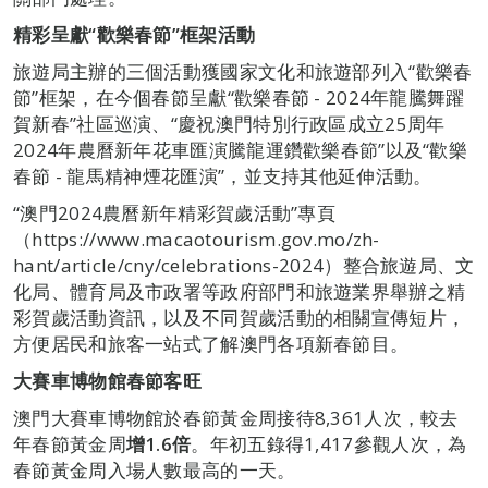
精彩呈獻“歡樂春節”框架活動
旅遊局主辦的三個活動獲國家文化和旅遊部列入“歡樂春
節”框架，在今個春節呈獻“歡樂春節 - 2024年龍騰舞躍
賀新春”社區巡演、“慶祝澳門特別行政區成立25周年
2024年農曆新年花車匯演騰龍運鑽歡樂春節”以及“歡樂
春節 - 龍馬精神煙花匯演”，並支持其他延伸活動。
“澳門2024農曆新年精彩賀歲活動”專頁
（https://www.macaotourism.gov.mo/zh-
hant/article/cny/celebrations-2024）整合旅遊局、文
化局、體育局及市政署等政府部門和旅遊業界舉辦之精
彩賀歲活動資訊，以及不同賀歲活動的相關宣傳短片，
方便居民和旅客一站式了解澳門各項新春節目。
大賽車博物館春節客旺
澳門大賽車博物館於春節黃金周接待8,361人次，較去
年春節黃金周
增
1.6
倍
。年初五錄得1,417參觀人次，為
春節黃金周入場人數最高的一天。