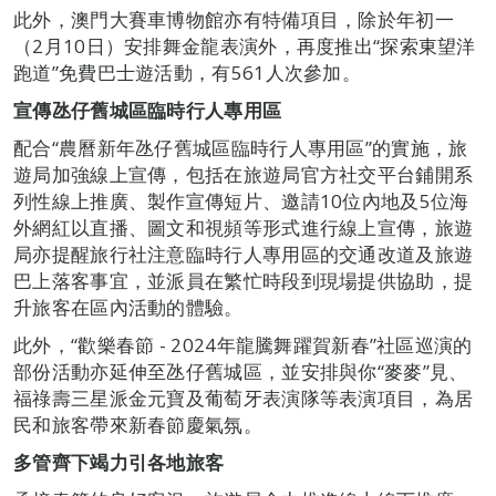
此外，澳門大賽車博物館亦有特備項目，除於年初一
（2月10日）安排舞金龍表演外，再度推出“探索東望洋
跑道”免費巴士遊活動，有561人次參加。
宣傳氹仔舊城區臨時行人專用區
配合“農曆新年氹仔舊城區臨時行人專用區”的實施，旅
遊局加強線上宣傳，包括在旅遊局官方社交平台鋪開系
列性線上推廣、製作宣傳短片、邀請10位內地及5位海
外網紅以直播、圖文和視頻等形式進行線上宣傳，旅遊
局亦提醒旅行社注意臨時行人專用區的交通改道及旅遊
巴上落客事宜，並派員在繁忙時段到現場提供協助，提
升旅客在區內活動的體驗。
此外，“歡樂春節 - 2024年龍騰舞躍賀新春”社區巡演的
部份活動亦延伸至氹仔舊城區，並安排與你“麥麥”見、
福祿壽三星派金元寶及葡萄牙表演隊等表演項目，為居
民和旅客帶來新春節慶氣氛。
多管齊下竭力引各地旅客