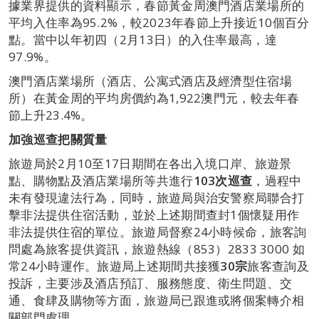
據業界提供的資料顯示，春節黃金周澳門酒店業場所的
平均入住率為95.2%，較2023年春節上升接近10個百分
點。當中以年初四（2月13日）的入住率最高，達
97.9%。
澳門酒店業場所（酒店、公寓式酒店及經濟型住宿場
所）在黃金周的平均房價約為1,922澳門元，較去年春
節上升23.4%。
加強巡查把關質量
旅遊局於2月10至17日期間在各出入境口岸、旅遊景
點、購物點及酒店業場所等共進行
103
次巡查
，過程中
未有發現違法行為，同時，旅遊局與治安警察局聯合打
擊非法提供住宿活動，並於上述期間查封1個懷疑用作
非法提供住宿的單位。旅遊局督察24小時候命，旅客詢
問處為旅客提供資訊，旅遊熱線（853）2833 3000 如
常24小時運作。旅遊局上述期間共接獲
30
宗
旅客查詢及
投訴，主要涉及酒店預訂、服務態度、衛生問題、交
通、食肆及購物等方面，旅遊局已跟進或將個案轉介相
關部門處理。