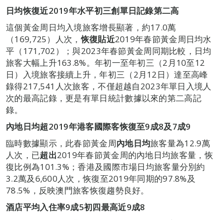
日均恢復近
2019
年水平初三創單日記錄第二高
這個黃金周日均入境旅客增長顯著，約17.0萬
（169,725）人次，
恢復貼近
2019年春節黃金周日均水
平（171,702）；與2023年春節黃金周同期比較，日均
旅客大幅上升163.8%。年初一至年初三（2月10至12
日）入境旅客接續上升，年初三（2月12日）達至高峰
錄得217,541人次旅客，不僅超越自2023年單日入境人
次的最高記錄，更是有單日統計數據以來的第二高記
錄。
內地日均超
2019
年港客國際客恢復至
9
成
8
及
7
成
9
臨時數據顯示，此春節黃金周
內地日均
旅客量為12.9萬
人次，已
超出
2019年春節黃金周的內地日均旅客量，恢
復比例為101.3%；香港及國際市場日均旅客量分別約
3.2萬及6,600人次，恢復至2019年同期的97.8%及
78.5%，反映澳門旅客恢復趨勢良好。
酒店平均入住率
9
成
5
初四最高近
9
成
8