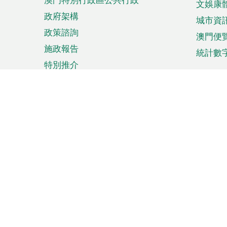
文娛康
政府架構
城市資
政策諮詢
澳門便
施政報告
統計數
特別推介
來澳旅遊
商務
計劃行程
貿易投
觀光
澳門經
娛樂消閒
中小企
購物
市場資
節日盛事
知識產
網
網
頁
使用條款
私隱聲明
協調機構：澳門特別行政區行
站
腳