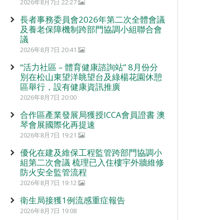
2026年8月7日 22:27
長者事務委員會2026年第二次全體會議
及養老保障機制跨部門協調小組聯合會
議
2026年8月7日 20:41
“活力社區 – 體育健康諮詢站” 8月份分
別在松山東望洋眺望台及綠楊花園休憩
區舉行，設有健康資訊推廣
2026年8月7日 20:00
合作區產業發展局獲授ICCA會員證書 澳
琴會展國際化再提速
2026年8月7日 19:21
優化在建及維保工程監管跨部門協調小
組第二次會議 梳理已入住樓宇外牆維修
防火安全監管流程
2026年8月7日 19:12
衛生局接獲1例流感重症報告
2026年8月7日 19:08