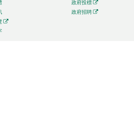
體
政府投標
訊
政府招聘
覽
字
及貿易
相關連結
資
手機應用程式目錄
貿會展
社交媒體目錄
商機和服務
專題網站目錄
訊
RSS訂閱目錄
權
表格下載
政公職局