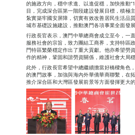
的施政方向，穩中求進、以進促穩，加快推動“1
目，完成深合區第一階段建設發展目標，積極
紮實築牢國安屏障，切實有效改善居民生活品
城市基礎設施建設，推動澳門各項事業全面發
行政長官表示，澳門中華總商會成立至今，一
服務社會的宗旨，致力團結工商界，支持特區
門特區繁榮穩定作出了重大貢獻。他亦希望勞
作的精神，鞏固和諧勞資關係，維護社會大局
此外，行政長官希望中總繼續擔當好橋樑角色，
的澳門故事，加強與海內外華僑華商聯繫，在
推介深合區和大灣區發展前景等方面發揮更大