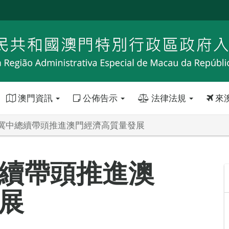
澳門資訊
公佈告示
法律法規
來
冀中總續帶頭推進澳門經濟高質量發展
續帶頭推進澳
展