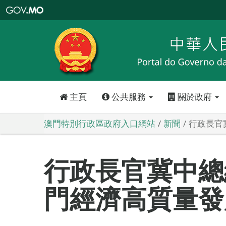
澳
門
特
別
行
政
區
政
府
入
口
網
站
主頁
公共服務
關於政府
澳門特別行政區政府入口網站
新聞
行政長官
行政長官冀中總
門經濟高質量發