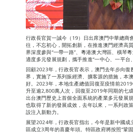
行政長官賀一誠今（19）日出席澳門中華總商
往，不忘初心，開拓創新，在推進澳門經濟高
界深度參與“一帶一路”、粵港澳大灣區、橫琴粵
適度多元發展規劃，攜手推進“一中心、一平台
回顧2023年，行政長官表示，澳門去年步向
界，實施了一系列振經濟、擴客源的措施，本
好。2023年，本地生產總值回復至疫情前20
升至逾2,800萬人次，回復至2019年同期的
出台澳門歷史上首個全面系統的產業多元發展規劃
也取得了新的發展成效，去年以來，一系列政
設注入新動力。
展望2024年，行政長官指出，今年是新中國成
區成立3周年的喜慶年頭。特區政府將按照“鞏