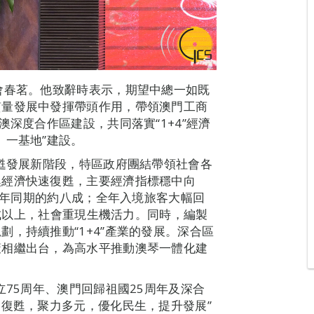
會春茗。他致辭時表示，期望中總一如既
質量發展中發揮帶頭作用，帶領澳門工商
澳深度合作區建設，共同落實“1+4”經濟
、一基地”建設。
復甦發展新階段，特區政府團結帶領社會各
澳經濟快速復甦，主要經濟指標穩中向
19年同期的約八成；全年入境旅客大幅回
七成以上，社會重現生機活力。同時，編製
，持續推動“1+4”產業的發展。深合區
策相繼出台，為高水平推動澳琴一體化建
立75周年、澳門回歸祖國25周年及深合
固復甦，聚力多元，優化民生，提升發展”