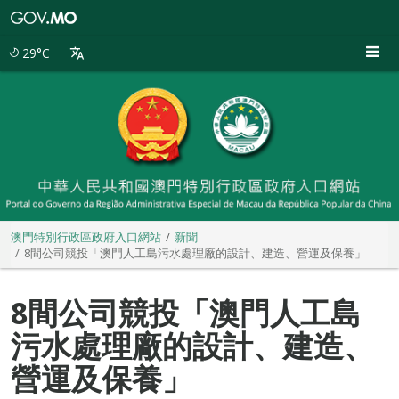
澳
門
特
29°C
別
行
政
區
政
府
入
口
網
站
澳門特別行政區政府入口網站
新聞
8間公司競投「澳門人工島污水處理廠的設計、建造、營運及保養」
8間公司競投「澳門人工島
污水處理廠的設計、建造、
營運及保養」