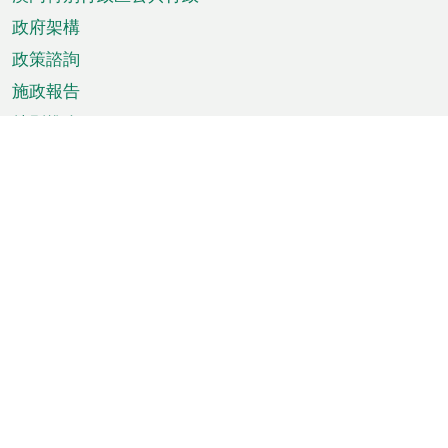
政府架構
政策諮詢
施政報告
特別推介
澳門資訊
天氣
交通
公眾假期
文娛康體
城市資訊
澳門便覽
統計數字