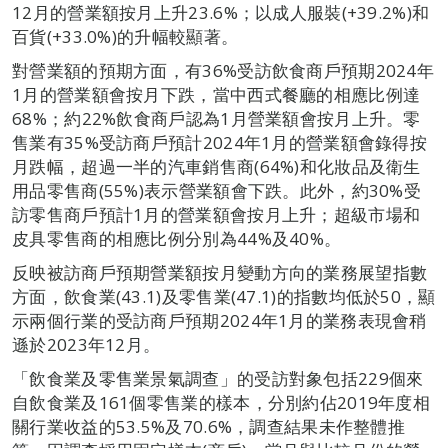
12月的營業額按月上升23.6%；以成人服裝(+39.2%)和
百貨(+33.0%)的升幅較顯著。
對營業額的預期方面，有36%受訪飲食商戶預期2024年
1月的營業額會按月下跌，當中西式餐廳的相應比例達
68%；約22%飲食商戶認為1月營業額會按月上升。零
售業有35%受訪商戶預計2024年1月的營業額會錄得按
月跌幅，超過一半的汽車銷售商(64%)和化妝品及衛生
用品零售商(55%)表示營業額會下跌。此外，約30%受
訪零售商戶預計1月的營業額會按月上升；超級市場和
皮具零售商的相應比例分別為44%及40%。
反映被訪商戶預期營業額按月變動方向的業務展望指數
方面，飲食業(43.1)及零售業(47.1)的指數均低於50，顯
示兩個行業的受訪商戶預期2024年1月的業務表現會稍
遜於2023年12月。
「飲食業及零售業景氣調查」的受訪對象包括229個來
自飲食業及161個零售業的樣本，分別約佔2019年度相
關行業收益的53.5%及70.6%，調查結果未作整體推