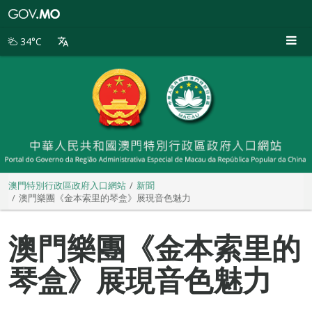
澳
門
特
34°C
別
行
政
區
政
府
入
口
網
站
澳門特別行政區政府入口網站
新聞
澳門樂團《金本索里的琴盒》展現音色魅力
澳門樂團《金本索里的
琴盒》展現音色魅力