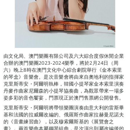
由文化局、澳門樂團有限公司及六大綜合度假休閒企業
合辦的澳門樂團2023-2024樂季，將於2月24日（周
六）晚上8時在澳門文化中心綜合劇院舉行《金本索里
的琴盒》音樂會。是次音樂會將由來自奧地利的指揮家
克里斯蒂安・阿爾明執棒，韓國小提琴家金本索里演奏
丹麥作曲家尼爾森的小提琴協奏曲，為觀眾帶來一場多
姿多彩的音色饗宴，門票現正於澳門售票網公開發售。
克里斯蒂安・阿爾明將帶領樂團演奏由意大利的雷斯畢
基和法國的拉威爾改編的、俄羅斯作曲家拉赫曼尼諾夫
的《音畫練習曲》，以及穆索爾斯基的《展覽會之
畫》。兩首樂曲本屬鋼琴組曲，是次演出則屬改編後的