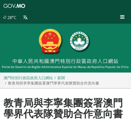
澳
門
特
28°C
別
行
政
區
政
府
入
口
網
站
澳門特別行政區政府入口網站
新聞
教青局與李寧集團簽署澳門學界代表隊贊助合作意向書
教青局與李寧集團簽署澳門
學界代表隊贊助合作意向書