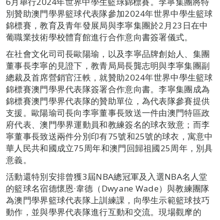
6月舉行2024年世界中學生籃球錦標賽。李寧集團將特
別贊助澳門學界籃球代表隊參加2024年世界中學生籃球
錦標賽，教育及青年發展局與李寧集團於2月23日在中
葡職業技術學校體育館進行合作意向書簽署儀式。
在社會文化司司長歐陽瑜，以及李寧品牌創始人、集團
董事長李寧的見證下，教青局局長龔志明與李寧集團副
總裁及首席營銷官汪軼，就贊助2024年世界中學生籃球
錦標賽澳門學界代表隊簽署合作意向書。李寧集團成為
錦標賽澳門學界代表隊的贊助單位，為代表隊參賽提供
支援。歐陽瑜司長向李寧董事長致送一件由澳門特區政
府代表、澳門學界運動員和教練簽名的球衣致意；而李
寧董事長致送兩件分別印有75號和25號的球衣，寓意中
華人民共和國成立75周年和澳門回歸祖國25周年，別具
意義。
活動還特別安排曾獲3屆NBA總冠軍及入選NBA名人堂
的籃球名宿德懷恩·韋德（Dwyane Wade）與教練團隊
為澳門學界籃球代表隊上訓練課，向學生示範籃球技巧
動作，並與學界代表隊進行互動和交流。現場觀摩的