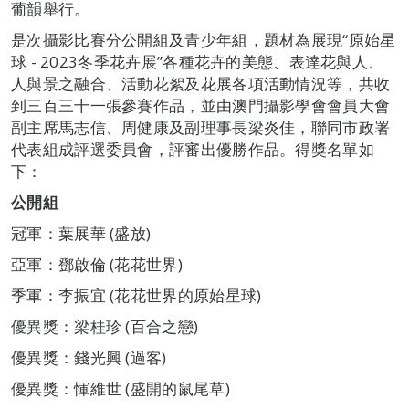
葡韻舉行。
是次攝影比賽分公開組及青少年組，題材為展現“原始星
球 - 2023冬季花卉展”各種花卉的美態、表達花與人、
人與景之融合、活動花絮及花展各項活動情況等，共收
到三百三十一張參賽作品，並由澳門攝影學會會員大會
副主席馬志信、周健康及副理事長梁炎佳，聯同市政署
代表組成評選委員會，評審出優勝作品。得獎名單如
下：
公開組
冠軍：葉展華 (盛放)
亞軍：鄧啟倫 (花花世界)
季軍：李振宜 (花花世界的原始星球)
優異獎：梁桂珍 (百合之戀)
優異獎：錢光興 (過客)
優異獎：惲維世 (盛開的鼠尾草)