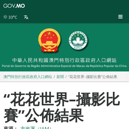
澳
門
特
33°C
別
行
政
區
政
府
入
口
網
站
澳門特別行政區政府入口網站
新聞
“花花世界–攝影比賽”公佈結果
“花花世界–攝影比
賽”公佈結果
來源：
市政署（IAM）