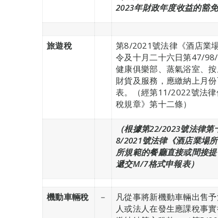
2023年財政年度收益的豁免
旅遊稅
第8/2021號法律《酒店業
令及十月二十六日第47/9
健康俱樂部、蒸氣浴室、按
財貨及服務，應繳納上月份
表。（經第11/2022號法
稅規章》第十二條）
（根據第22/2023號法律
8/2021號法律《酒店業場
所規範的餐廳直接或間接提
遞交M/7格式申報表）
機動車輛稅
－
凡從事將新機動車輛出售予
人或法人在發生應課稅事實