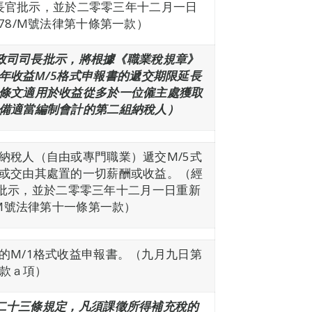
行政長官批示，並於二零零三年十二月一日
78/M號法律第十條第一款）
濟財政司司長批示，將根據《職業稅規章》
年
收益
M/5
格
式申報書
的遞交期限延長
條文適用於收益從多於一位僱主處獲取
備適當編制會計的第二組納稅人）
納稅人（自由或專門職業）遞交M/5式
或交由其處置的一切薪酬或收益。（經
政長官批示，並於二零零三年十二月一日重新
/M號法律第十一條第一款）
的M/1格式收益申報書。（九月九日第
一款ａ項）
第二十三條規定，
凡須課徵所得補充稅的