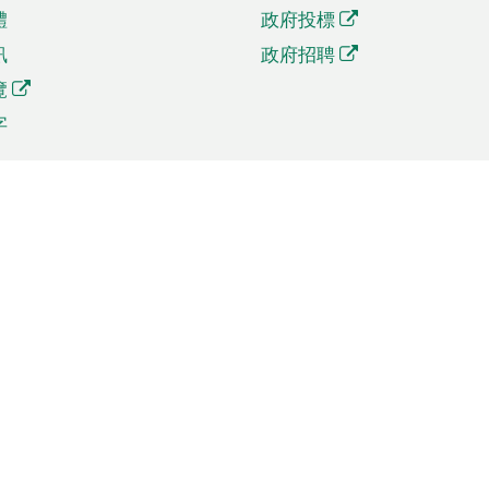
體
政府投標
訊
政府招聘
覽
字
及貿易
相關連結
資
手機應用程式目錄
貿會展
社交媒體目錄
商機和服務
專題網站目錄
訊
RSS訂閱目錄
權
表格下載
政公職局