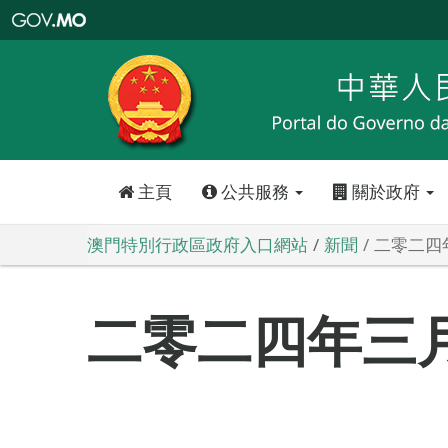
澳
門
特
別
行
政
區
政
府
入
口
網
站
主頁
公共服務
關於政府
澳門特別行政區政府入口網站
新聞
二零二四
二零二四年三