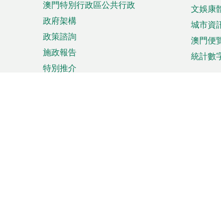
澳門特別行政區公共行政
文娛康
政府架構
城市資
政策諮詢
澳門便
施政報告
統計數
特別推介
來澳旅遊
商務
計劃行程
貿易投
觀光
澳門經
娛樂消閒
中小企
購物
市場資
節日盛事
知識產
網
網
頁
使用條款
私隱聲明
協調機構：澳門特別行政區行