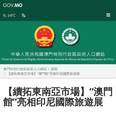
澳
門
特
34°C
別
行
政
區
政
府
入
口
網
站
澳門特別行政區政府入口網站
新聞
【續拓東南亞市場】“澳門館”亮相印尼國際旅遊展
【續拓東南亞市場】“澳門
館”亮相印尼國際旅遊展