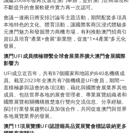
議繼2008年後再次選址澳門舉辦，是對澳門營商環境和
不斷提升的會展軟硬件實力再一次認可。
會議一連兩日將安排討論等主題活動，期間配套多項具
本地特色的文化、體育活動，讓國際客商沉浸式體驗多
元澳門魅力和發掘潛力商機市場，有利推動澳門招商引
資以及培育“產業+會展”新業態，促進“1+4產業”多元化
發展。
澳門
UFI
成員積極聯繫全球會展業界擴大澳門會展國際
影響力
UFI成立近百年，共有87個國家和地區約840名機構成
員。截至2023年全澳共有7個機構是UFI會員，期間一
直積極參與該會的各項活動，藉此與國際會展業界其他
成員、包括世界各地的展會管理者、專業展覽組織者和
國際展覽相關機構翹楚進行雙向交流信息、分享經驗、
探討行業發展趨勢以及加強合作，共同促進澳門與世界
各地展覽業界的發展。
澳門
11
項展覽獲
UFI
認證籍高品質展覽會標誌吸納更多