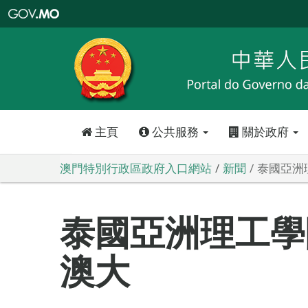
澳
門
特
別
行
政
區
政
府
入
口
網
站
主頁
公共服務
關於政府
澳門特別行政區政府入口網站
新聞
泰國亞洲
泰國亞洲理工學
澳大