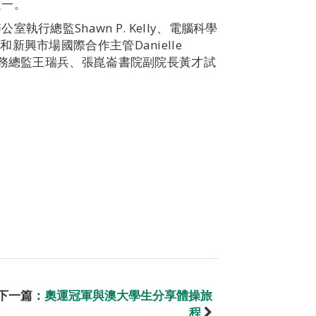
之一。
行總監Shawn P. Kelly、電腦科學
ai和新興市場國際合作主管Danielle
事務總監王瑞兵、張崑崙書院副院長黃才試
下一篇：
奧運冠軍與澳大學生分享體操旅
程