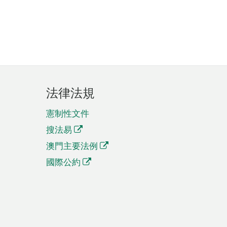
法律法規
憲制性文件
搜法易
澳門主要法例
國際公約