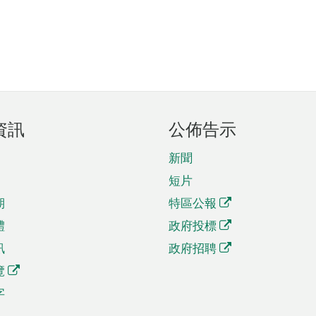
資訊
公佈告示
新聞
短片
期
特區公報
體
政府投標
訊
政府招聘
覽
字