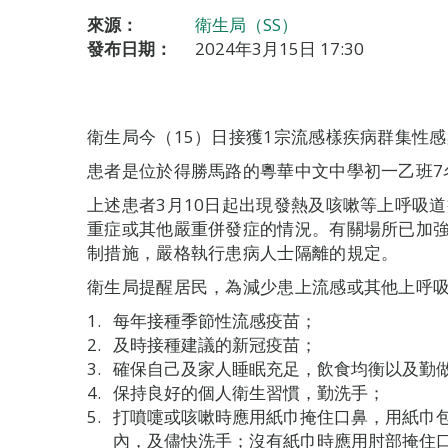
來源：
衛生局（SS）
發布日期：
2024年3月15日 17:30
衛生局今（15）日接獲1宗流感樣疾病群集性
患者是位於得勝馬路的粵華中文中學初一乙班7
上述患者3月10日起出現發熱及咳嗽等上呼吸
重症或其他嚴重併發症的情況。有關場所已加
制措施，嚴格執行患病人士隔離的規定。
衛生局提醒居民，為減少患上流感或其他上呼
每年接種季節性流感疫苗；
及時接種建議的新冠疫苗；
確保自己及家人睡眠充足，飲食均衡以及勤
保持良好的個人衛生習慣，勤洗手；
打噴嚏或咳嗽時應用紙巾掩住口鼻，用紙巾
內，及儘快洗手；沒有紙巾時應用肘部掩住