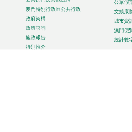
公眾假
澳門特別行政區公共行政
文娛康
政府架構
城市資
政策諮詢
澳門便
施政報告
統計數
特別推介
來澳旅遊
商務
計劃行程
貿易投
觀光
澳門經
娛樂消閒
中小企
購物
市場資
節日盛事
知識產