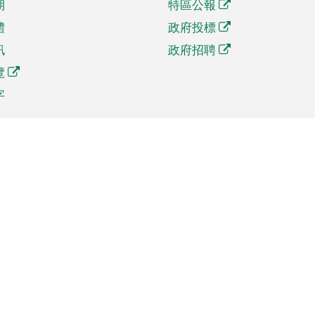
期
特區公報
體
政府投標
訊
政府招聘
覽
字
及貿易
相關連結
資
手機應用程式目錄
貿會展
社交媒體目錄
商機和服務
專題網站目錄
訊
RSS訂閱目錄
權
表格下載