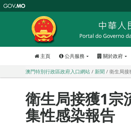
澳
門
特
別
行
政
區
政
府
入
口
網
站
主頁
公共服務
關於政府
澳門特別行政區政府入口網站
新聞
衛生局接
衛生局接獲1宗
集性感染報告