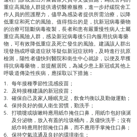
重症高風險人群提供適切醫療服務，進一步紓緩院舍工
作人員的照護壓力，儘早為感染者提供所需治療，以降
低重症和死亡的風險。值得指出的是，抗新冠病毒藥物
的治療可阻斷病毒複製，長者和患有嚴重慢性病人士屬
重症高風險人群，感染新冠病毒後5日內服用抗病毒藥
物，可有效降低重症及死亡發生的風險。建議該人群出
現發熱或呼吸道症狀等疑似新冠症狀時，及時進行抗原
檢測，陽性者儘快到醫院和衛生中心就診，以便及早獲
得抗病毒藥物，並提醒居民，為減少患上新冠或其他上
呼吸道傳染性疾病，應採取以下措施：
每年接種季節性流感疫苗；
及時接種建議的新冠疫苗；
確保自己及家人睡眠充足，飲食均衡以及勤做運動；
保持良好的個人衛生習慣，勤洗手；
打噴嚏或咳嗽時應用紙巾掩住口鼻，用紙巾包好痰涎
及分泌物，放入有蓋的垃圾桶內，及儘快洗手；沒有
紙巾時應用肘部掩住口鼻，而不應用手掌掩住口鼻；
保持空氣流通及良好的環境衛生；