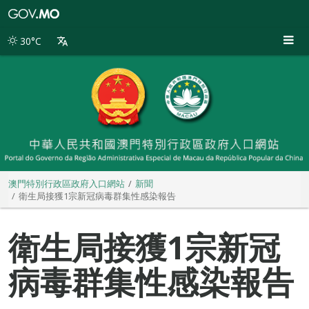
澳
門
特
30°C
別
行
政
區
政
府
入
口
網
站
澳門特別行政區政府入口網站
新聞
衛生局接獲1宗新冠病毒群集性感染報告
衛生局接獲1宗新冠
病毒群集性感染報告