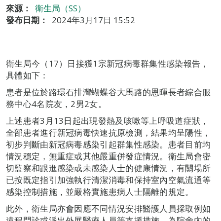
來源：
衛生局（SS）
發布日期：
2024年3月17日 15:52
衛生局今（17）日接獲1宗新冠病毒群集性感染報告，
具體如下：
患者是位於路環石排灣蝴蝶谷大馬路的恩暉長者綜合服
務中心4名院友，2男2女。
上述患者3月13日起出現發熱及咳嗽等上呼吸道症狀，
全部患者進行新冠病毒快速抗原檢測，結果均呈陽性，
初步判斷由新冠病毒感染引起群集性感染。患者目前均
情況穩定，無重症或其他嚴重併發症情況。衛生局會密
切監察和跟進感染或未感染人士的健康情況，有關場所
已按既定指引加強執行清潔消毒和保持室內空氣流通等
感染控制措施，並嚴格實施患病人士隔離的規定。
此外，衛生局亦會因應不同情況安排醫護人員採取例如
遠程門診或派出外展醫療人員等支援措施，為院舍內的