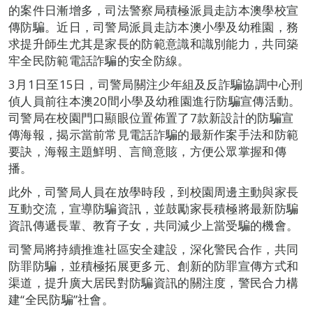
的案件日漸增多，司法警察局積極派員走訪本澳學校宣
傳防騙。近日，司警局派員走訪本澳小學及幼稚園，務
求提升師生尤其是家長的防範意識和識別能力，共同築
牢全民防範電話詐騙的安全防線。
3月1日至15日，司警局關注少年組及反詐騙協調中心刑
偵人員前往本澳20間小學及幼稚園進行防騙宣傳活動。
司警局在校園門口顯眼位置佈置了7款新設計的防騙宣
傳海報，揭示當前常見電話詐騙的最新作案手法和防範
要訣，海報主題鮮明、言簡意賅，方便公眾掌握和傳
播。
此外，司警局人員在放學時段，到校園周邊主動與家長
互動交流，宣導防騙資訊，並鼓勵家長積極將最新防騙
資訊傳遞長輩、教育子女，共同減少上當受騙的機會。
司警局將持續推進社區安全建設，深化警民合作，共同
防罪防騙，並積極拓展更多元、創新的防罪宣傳方式和
渠道，提升廣大居民對防騙資訊的關注度，警民合力構
建“全民防騙”社會。