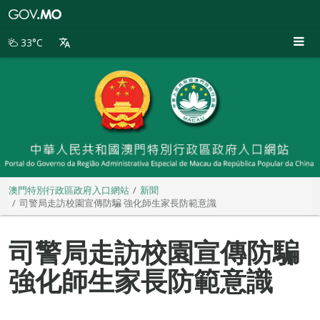
澳
門
特
33°C
別
行
政
區
政
府
入
口
網
站
澳門特別行政區政府入口網站
新聞
司警局走訪校園宣傳防騙 強化師生家長防範意識
司警局走訪校園宣傳防騙
強化師生家長防範意識