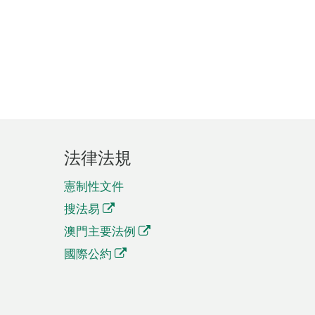
法律法規
憲制性文件
搜法易
澳門主要法例
國際公約