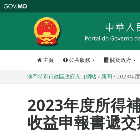
澳
門
特
別
行
政
區
政
府
入
口
網
站
主頁
公共服務
關於政府
澳門特別行政區政府入口網站
新聞
2023
2023年度所得
收益申報書遞交