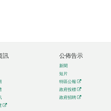
資訊
公佈告示
新聞
短片
期
特區公報
體
政府投標
訊
政府招聘
覽