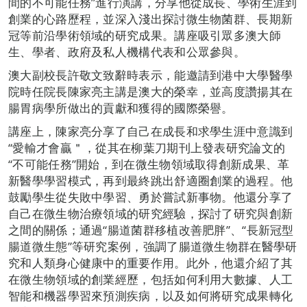
間的不可能任務”進行演講，分享他從成長、學術生涯到
創業的心路歷程，並深入淺出探討微生物菌群、長期新
冠等前沿學術領域的研究成果。講座吸引眾多澳大師
生、學者、政府及私人機構代表和公眾參與。
澳大副校長許敬文致辭時表示，能邀請到港中大學醫學
院時任院長陳家亮主講是澳大的榮幸，並高度讚揚其在
腸胃病學所做出的貢獻和獲得的國際榮譽。
講座上，陳家亮分享了自己在成長和求學生涯中意識到
“愛輸才會贏＂，從其在柳葉刀期刊上發表研究論文的
“不可能任務”開始，到在微生物領域取得創新成果、革
新醫學學習模式，再到最終跳出舒適圈創業的過程。他
鼓勵學生從失敗中學習、勇於嘗試新事物。他還分享了
自己在微生物治療領域的研究經驗，探討了研究與創新
之間的關係；通過“腸道菌群移植改善肥胖”、“長新冠型
腸道微生態”等研究案例，強調了腸道微生物群在醫學研
究和人類身心健康中的重要作用。此外，他還介紹了其
在微生物領域的創業經歷，包括如何利用大數據、人工
智能和機器學習來預測疾病，以及如何將研究成果轉化