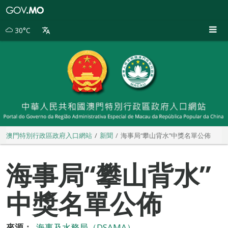
澳
門
特
30°C
別
行
政
區
政
府
入
口
網
站
澳門特別行政區政府入口網站
新聞
海事局“攀山背水”中獎名單公佈
海事局“攀山背水”
中獎名單公佈
來源：
海事及水務局（DSAMA）