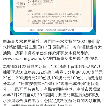
由海事及水務局舉辦、澳門自來水支持的“2024攀山背
水體驗活動”於上週日(17日)圓滿舉行，今年活動設有大
抽奬，所有中奬名單已公佈於海事及水務局網頁
www.marine.gov.mo及“澳門海事及水務局＂微信號。
為響應3月22日世界水日，“2024攀山背水體驗活動”以
抽奬形式送出總共322份超市禮券，分別為1,000澳門元
22份、200澳門元200份及100澳門元100份。抽奬活動
分為線上“臉書按讚留言”和線下“現場完成任務”兩個部
分，市民可同時參加，有機會同時中奬。中奬市民需於
本年3月25日至4月30日期間，到澳門萬里長城海事及
水務局綜合服務中心，憑指定資料於辦公時間內領取奬