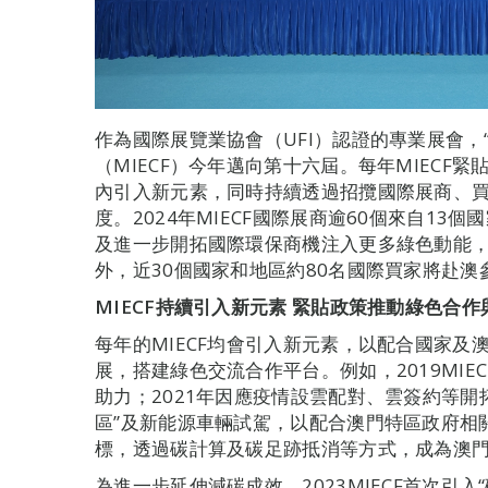
作為國際展覽業協會（UFI）認證的專業展會，
（MIECF）今年邁向第十六屆。每年MIECF
內引入新元素，同時持續透過招攬國際展商、
度。2024年MIECF國際展商逾60個來自13個
及進一步開拓國際環保商機注入更多綠色動能，以
外，近30個國家和地區約80名國際買家將赴澳
MIECF持續引入新元素 緊貼政策推動綠色合作
每年的MIECF均會引入新元素，以配合國家
展，搭建綠色交流合作平台。例如，2019MIE
助力；2021年因應疫情設雲配對、雲簽約等開
區”及新能源車輛試駕，以配合澳門特區政府相
標，透過碳計算及碳足跡抵消等方式，成為澳門
為進一步延伸減碳成效，2023MIECF首次引入