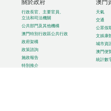
關於政府
澳門
腳
菜
行政長官、主要官員、
天氣
立法和司法機關
單
交通
公共部門及其他機構
公眾假
澳門特別行政區公共行政
文娛康
政府架構
城市資
政策諮詢
澳門便
施政報告
統計數
特別推介
來澳旅遊
商務
計劃行程
貿易投
觀光
澳門經
娛樂消閒
中小企