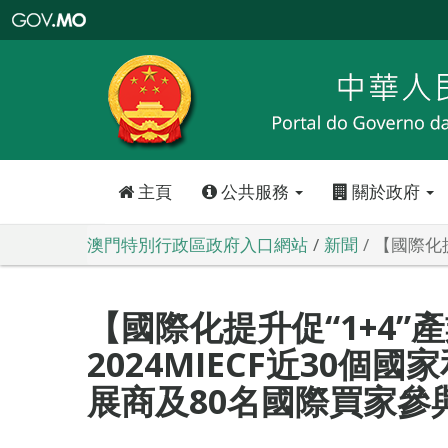
澳
門
特
別
行
政
區
政
府
入
口
網
站
主頁
公共服務
關於政府
澳門特別行政區政府入口網站
新聞
【國際化提
【國際化提升促“1+4”
2024MIECF近30個國
展商及80名國際買家參