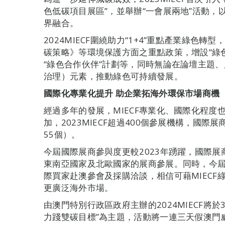
色低碳項目展區”，並舉辦“一會展兩地”活動，
界融合。
2024MIECF圍繞助力“1+4”重點產業綠色
碳策略》等環境保護方面之重點政策，增設“綠
“綠色合作伙伴”計劃等，同時無論在論壇主題、
治理）元素，推動綠色可持續發展。
國際
化專業化提升 助
企業拓海外環保市場商機
經過多年的發展，MIECF專業化、國際化程
加，2023MIECF超過400個參展機構，國際
55個）。
今屆國際展商參與度更較2023年踴躍，國際展
東南亞國家及北歐國家的展商參展。同時，今屆
際買家赴澳參會及採購洽談，相信可藉MIEC
更廣泛海外市場。
由澳門特別行政區政府主辦的2024MIECF將於
力踐雙碳目標”為主題，活動將一連三天假澳門