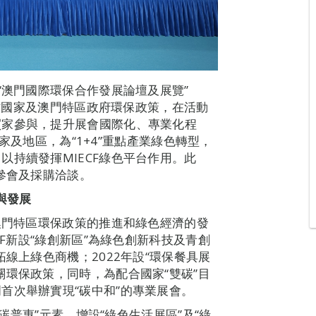
“澳門國際環保合作發展論壇及展覽”
緊貼國家及澳門特區政府環保政策，在活動
買家參與，提升展會國際化、專業化程
國家及地區，為“1+4”重點產業綠色轉型，
持續發揮MIECF綠色平台作用。此
參會及採購洽談。
與發展
及澳門特區環保政策的推進和綠色經濟的發
CF新設“綠創新區”為綠色創新科技及青創
拓線上綠色商機；2022年設“環保餐具展
關環保政策，同時，為配合國家“雙碳”目
首次舉辦實現“碳中和”的專業展會。
“碳普惠”元素、增設“綠色生活展區”及“綠