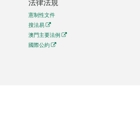
法律法規
憲制性文件
搜法易
澳門主要法例
國際公約