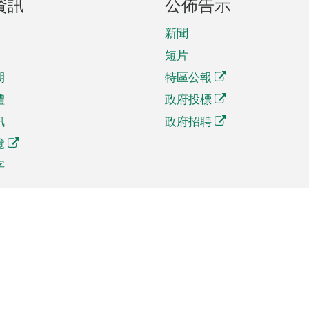
資訊
公佈告示
新聞
短片
期
特區公報
體
政府投標
訊
政府招聘
覽
字
及貿易
相關連結
資
手機應用程式目錄
貿會展
社交媒體目錄
商機和服務
專題網站目錄