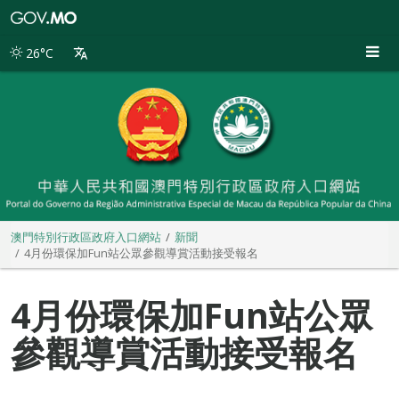
澳
門
特
26°C
別
行
政
區
政
府
入
口
網
站
澳門特別行政區政府入口網站
新聞
4月份環保加Fun站公眾參觀導賞活動接受報名
4月份環保加Fun站公眾
參觀導賞活動接受報名