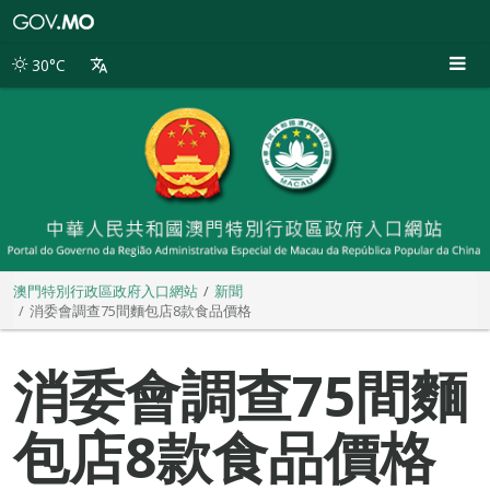
澳
門
特
30°C
別
行
政
區
政
府
入
口
網
站
澳門特別行政區政府入口網站
新聞
消委會調查75間麵包店8款食品價格
消委會調查75間麵
包店8款食品價格