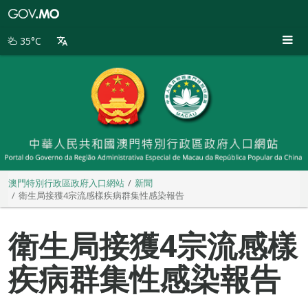
澳
門
特
35°C
別
行
政
區
政
府
入
口
網
站
澳門特別行政區政府入口網站
新聞
衛生局接獲4宗流感樣疾病群集性感染報告
衛生局接獲4宗流感樣
疾病群集性感染報告