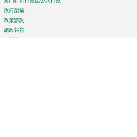
澳門特別行政區公共行政
政府架構
政策諮詢
施政報告
特別推介
澳門資訊
天氣
交通
公眾假期
文娛康體
城市資訊
澳門便覽
統計數字