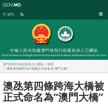
澳
門
特
30°C
別
行
政
區
政
府
入
口
網
站
澳門特別行政區政府入口網站
新聞
澳氹第四條跨海大橋被正式命名為“澳門大橋”
澳氹第四條跨海大橋被
正式命名為“澳門大橋”