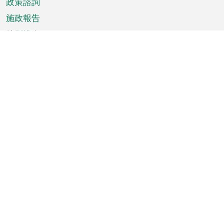
政策諮詢
施政報告
特別推介
澳門資訊
天氣
交通
公眾假期
文娛康體
城市資訊
澳門便覽
統計數字
公佈告示
新聞