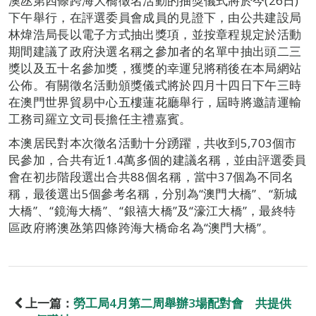
澳氹第四條跨海大橋徵名活動的抽獎儀式將於今(26日)
下午舉行，在評選委員會成員的見證下，由公共建設局
林煒浩局長以電子方式抽出獎項，並按章程規定於活動
期間建議了政府決選名稱之參加者的名單中抽出頭二三
獎以及五十名參加獎，獲獎的幸運兒將稍後在本局網站
公佈。有關徵名活動頒獎儀式將於四月十四日下午三時
在澳門世界貿易中心五樓蓮花廳舉行，屆時將邀請運輸
工務司羅立文司長擔任主禮嘉賓。
本澳居民對本次徵名活動十分踴躍，共收到5,703個市
民參加，合共有近1.4萬多個的建議名稱，並由評選委員
會在初步階段選出合共88個名稱，當中37個為不同名
稱，最後選出5個參考名稱，分別為“澳門大橋”、“新城
大橋”、“鏡海大橋”、“銀禧大橋”及“濠江大橋”，最終特
區政府將澳氹第四條跨海大橋命名為“澳門大橋”。
上一篇：
勞工局4月第二周舉辦3場配對會 共提供