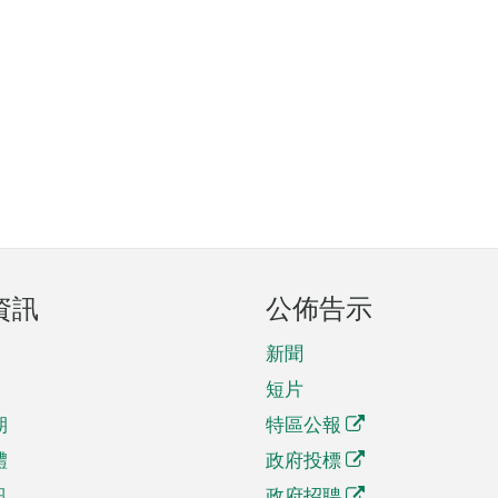
資訊
公佈告示
新聞
短片
期
特區公報
體
政府投標
訊
政府招聘