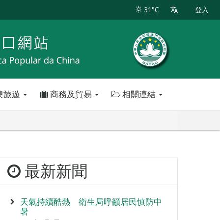
31°C
登入
澳旅遊
商務及貿易
相關連結
最新新聞
天氣持續酷熱 衛生局呼籲居民慎防中
暑