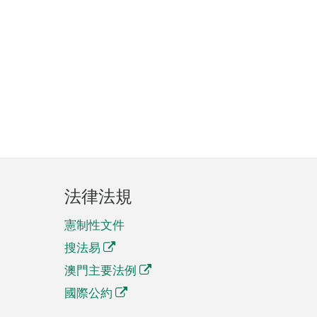
法律法規
憲制性文件
搜法易
澳門主要法例
國際公約