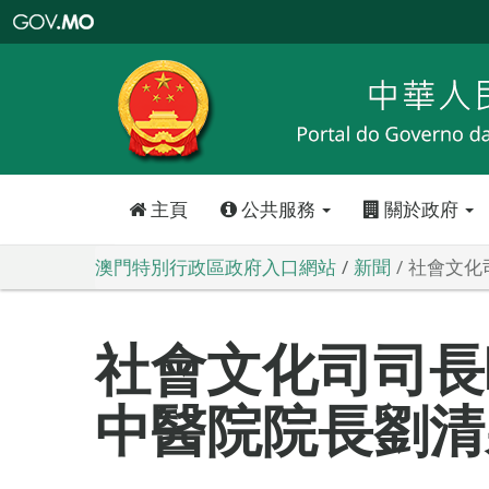
澳
門
特
別
行
政
區
政
府
入
口
網
站
主頁
公共服務
關於政府
澳門特別行政區政府入口網站
新聞
社會文化
社會文化司司長
中醫院院長劉清