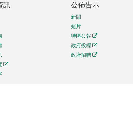
資訊
公佈告示
新聞
短片
期
特區公報
體
政府投標
訊
政府招聘
覽
字
及貿易
相關連結
資
手機應用程式目錄
貿會展
社交媒體目錄
商機和服務
專題網站目錄