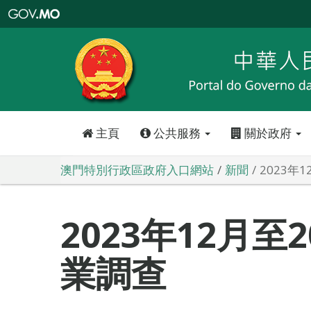
澳
門
特
別
行
政
區
政
府
入
口
網
站
主頁
公共服務
關於政府
澳門特別行政區政府入口網站
新聞
2023年
2023年12月至
業調查