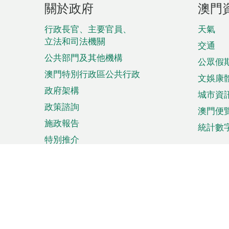
關於政府
澳門
腳
菜
行政長官、主要官員、
天氣
立法和司法機關
單
交通
公共部門及其他機構
公眾假
澳門特別行政區公共行政
文娛康
政府架構
城市資
政策諮詢
澳門便
施政報告
統計數
特別推介
來澳旅遊
商務
計劃行程
貿易投
觀光
澳門經
娛樂消閒
中小企