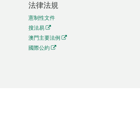
法律法規
憲制性文件
搜法易
澳門主要法例
國際公約