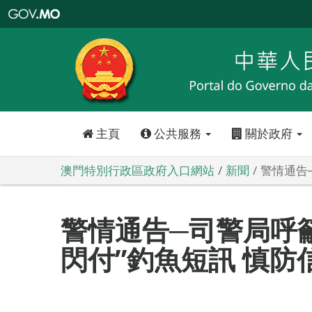
澳
門
特
別
行
政
區
政
府
入
口
網
站
主頁
公共服務
關於政府
澳門特別行政區政府入口網站
新聞
警情通告
警情通告─司警局呼
閃付”釣魚短訊 慎