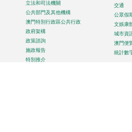
立法和司法機關
單
交通
公共部門及其他機構
公眾假
澳門特別行政區公共行政
文娛康
政府架構
城市資
政策諮詢
澳門便
施政報告
統計數
特別推介
來澳旅遊
商務
計劃行程
貿易投
觀光
澳門經
娛樂消閒
中小企
購物
市場資
節日盛事
知識產