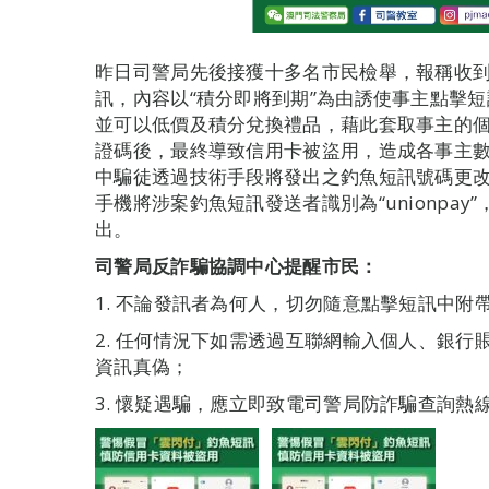
昨日司警局先後接獲十多名市民檢舉，報稱收到
訊，內容以“積分即將到期”為由誘使事主點擊
並可以低價及積分兌換禮品，藉此套取事主的
證碼後，最終導致信用卡被盜用，造成各事主
中騙徒透過技術手段將發出之釣魚短訊號碼更
手機將涉案釣魚短訊發送者識別為“unionpa
出。
司警局反詐騙協調中心提醒市民：
1. 不論發訊者為何人，切勿隨意點擊短訊中附
2. 任何情況下如需透過互聯網輸入個人、銀
資訊真偽；
3. 懷疑遇騙，應立即致電司警局防詐騙查詢熱線88