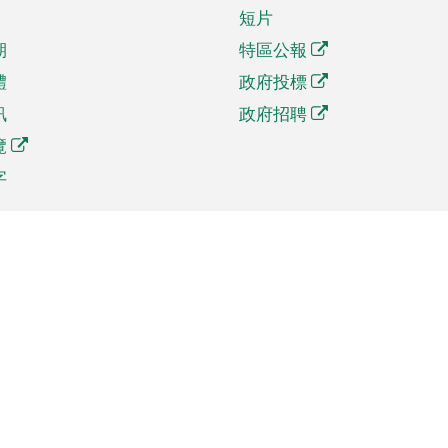
短片
期
特區公報
體
政府投標
訊
政府招聘
覽
字
及貿易
相關連結
資
手機應用程式目錄
貿會展
社交媒體目錄
商機和服務
專題網站目錄
訊
RSS訂閱目錄
權
表格下載