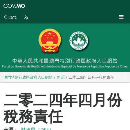
澳
門
特
26°C
別
行
政
區
政
府
入
口
網
站
澳門特別行政區政府入口網站
新聞
二零二四年四月份稅務責任
二零二四年四月份
稅務責任
來源：
財政局（DSF）