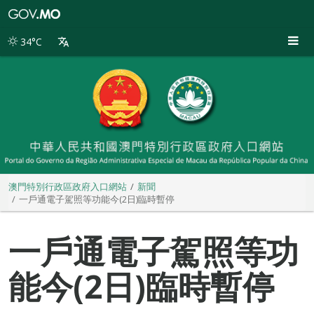
澳
門
特
34°C
別
行
政
區
政
府
入
口
網
站
澳門特別行政區政府入口網站
新聞
一戶通電子駕照等功能今(2日)臨時暫停
一戶通電子駕照等功
能今(2日)臨時暫停