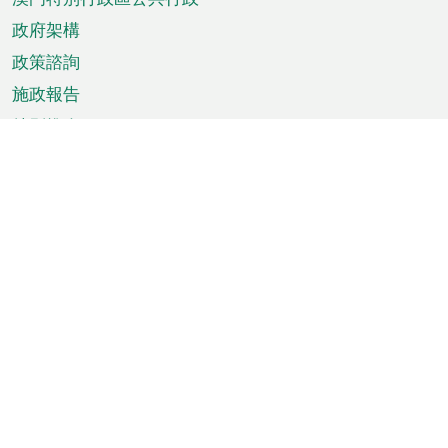
政府架構
政策諮詢
施政報告
特別推介
澳門資訊
天氣
交通
公眾假期
文娛康體
城市資訊
澳門便覽
統計數字